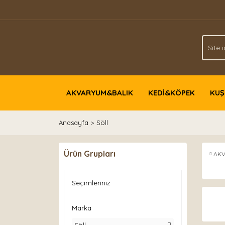
AKVARYUM&BALIK
KEDİ&KÖPEK
KUŞ
Anasayfa
Söll
Ürün Grupları
AK
Seçimleriniz
Marka