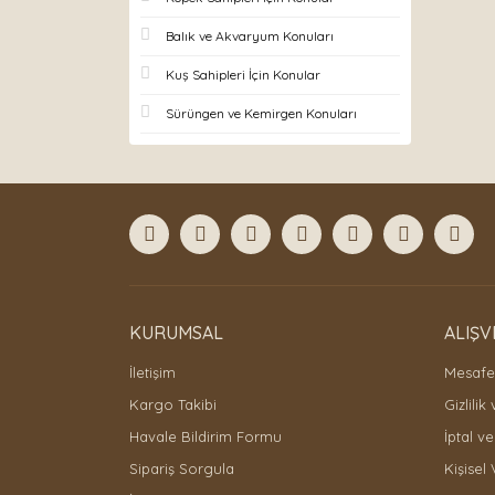
Balık ve Akvaryum Konuları
Kuş Sahipleri İçin Konular
Sürüngen ve Kemirgen Konuları
KURUMSAL
ALIŞV
İletişim
Mesafel
Kargo Takibi
Gizlilik
Havale Bildirim Formu
İptal ve
Sipariş Sorgula
Kişisel 