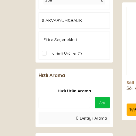
Söll
AKVARYUM&BALIK
Filtre Seçenekleri
İndirimli Ürünler (1)
Hızlı Arama
Söll
Söll
Hızlı Ürün Arama
Ara
%
9
Detaylı Arama