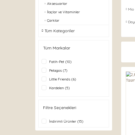
Aksesuarlar
Mio
İlaçlar ve Vitaminler
Çarklar
Day
Tüm Kategoriler
Tüm Markalar
Fatih-Pet (10)
Pelagos (7)
Little Friends (6)
Kardelen (5)
White Balance (5)
Getreide (4)
Filtre Seçenekleri
Garden Mix (3)
İndirimli Ürünler (15)
Tisert (3)
Versele-Laga (3)