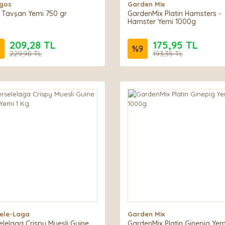
gos
Garden Mix
 Tavşan Yemi 750 gr
GardenMix Platin Hamsters -
Hamster Yemi 1000g
209,28 TL
175,95 TL
%
9
229,98 TL
193,35 TL
ele-Laga
Garden Mix
elelaga Crispy Muesli Guine
GardenMix Platin Ginepig Yem