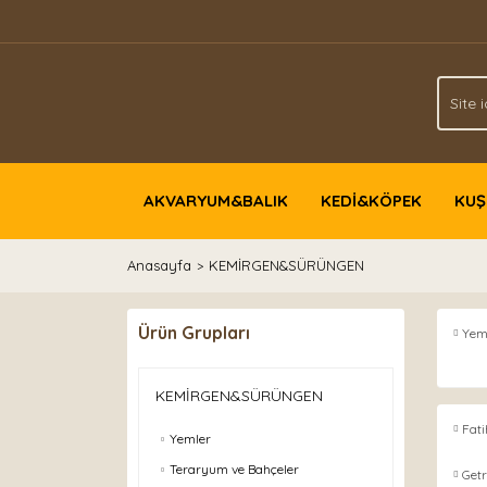
AKVARYUM&BALIK
KEDİ&KÖPEK
KUŞ
Anasayfa
KEMİRGEN&SÜRÜNGEN
Ürün Grupları
Yem
KEMİRGEN&SÜRÜNGEN
Fati
Yemler
Teraryum ve Bahçeler
Getr