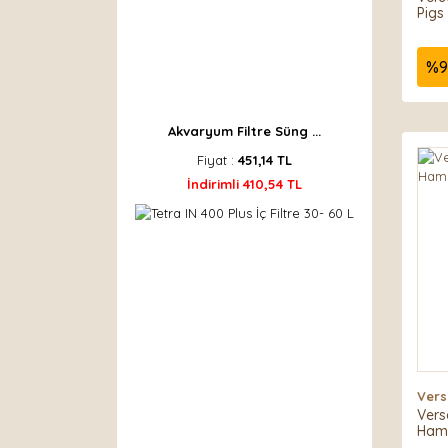
Pigs
%
9
Akvaryum Filtre Süng ...
Fiyat :
451,14 TL
İndirimli 410,54 TL
Vers
Vers
Hams