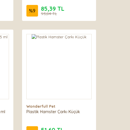
85,39 TL
%
9
93,84 TL
Wonderfull Pet
 ml
Plastik Hamster Çarkı Küçük
51,60 TL