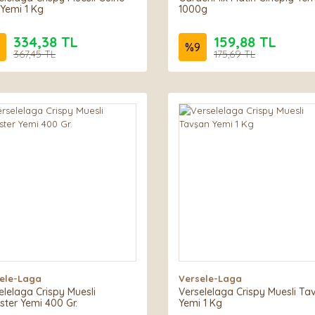
 Yemi 1 Kg
1000g
334,38 TL
159,88 TL
%
9
367,45 TL
175,69 TL
ele-Laga
Versele-Laga
elelaga Crispy Muesli
Verselelaga Crispy Muesli Ta
ter Yemi 400 Gr.
Yemi 1 Kg