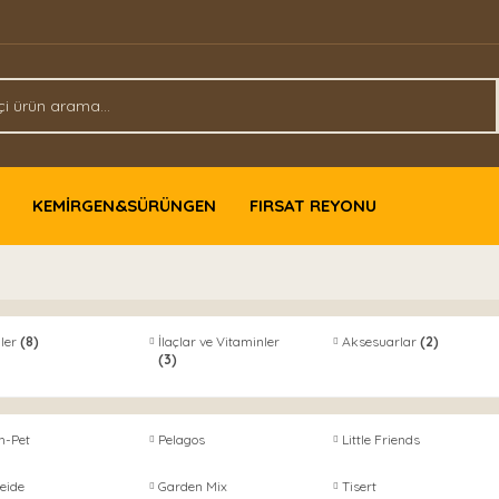
KEMİRGEN&SÜRÜNGEN
FIRSAT REYONU
ler
(8)
İlaçlar ve Vitaminler
Aksesuarlar
(2)
(3)
h-Pet
Pelagos
Little Friends
eide
Garden Mix
Tisert