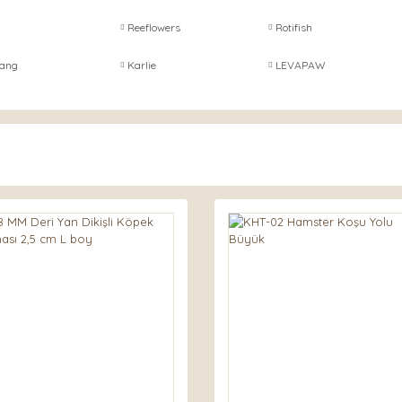
Reeflowers
Rotifish
ang
Karlie
LEVAPAW