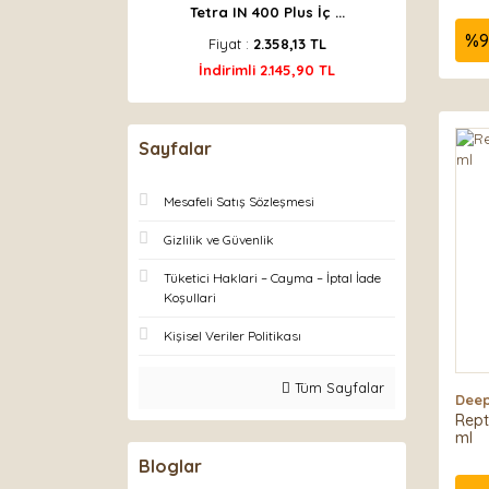
Tetra IN 400 Plus İç ...
%
9
Fiyat :
2.358,13 TL
İndirimli 2.145,90 TL
Sayfalar
Mesafeli Satış Sözleşmesi
Gizlilik ve Güvenlik
Tüketici Haklari – Cayma – İptal İade
Koşullari
Kişisel Veriler Politikası
Tüm Sayfalar
Deep
Rept
ml
Bloglar