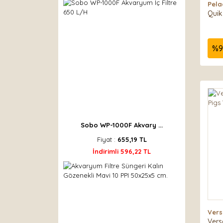
Pela
Quik
%
9
Sobo WP-1000F Akvary ...
Fiyat :
655,19 TL
İndirimli 596,22 TL
Vers
Vers