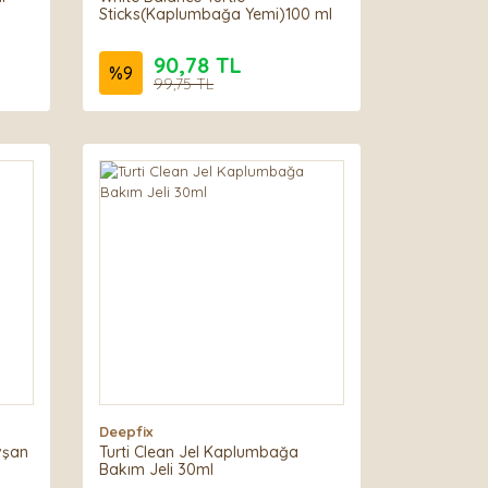
Sticks(Kaplumbağa Yemi)100 ml
90,78 TL
%
9
99,75 TL
Deepfix
vşan
Turti Clean Jel Kaplumbağa
Bakım Jeli 30ml