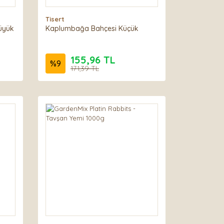
Tisert
üyük
Kaplumbağa Bahçesi Küçük
155,96 TL
%
9
171,39 TL