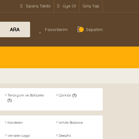
Sipariş Takibi
Üye Ol
Giriş Yap
ARA
Favorilerim
Sepetim
Teraryum ve Bahçeler
Çarklar
(1)
(1)
Kardelen
White Balance
Versele-Laga
Deepfix