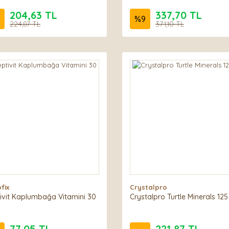
204,63 TL
337,70 TL
%
9
224,87 TL
371,10 TL
fix
Crystalpro
ivit Kaplumbağa Vitamini 30
Crystalpro Turtle Minerals 125
77,05 TL
221,87 TL