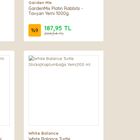
Garden Mix
GardenMix Platin Rabbits -
Tavşan Yemi 1000g
187,95 TL
%
9
206,54 TL
White Balance
i
White Balance Turtle