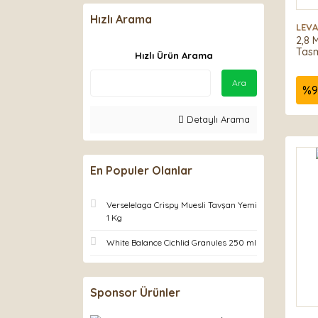
Deepfix (2)
Hızlı Arama
LEV
Mio (2)
2,8 
Tasm
Reeflowers (2)
Hızlı Ürün Arama
Rotifish (2)
Ara
%
9
Wonderfull Pet (2)
Crystalpro (1)
Detaylı Arama
Dayang (1)
Karlie (1)
En Populer Olanlar
LEVAPAW (1)
Nunbell (1)
Verselelaga Crispy Muesli Tavşan Yemi
1 Kg
Tetra (1)
White Balance Cichlid Granules 250 ml
Sponsor Ürünler