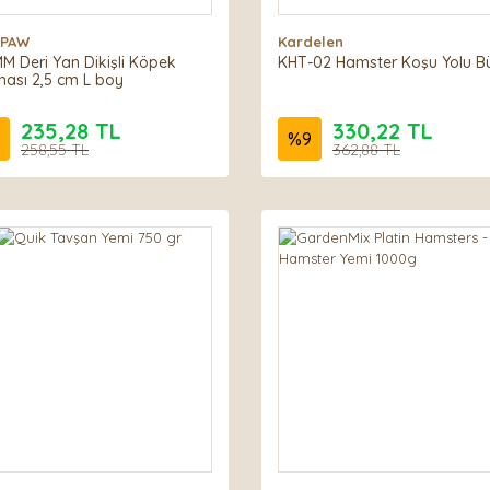
APAW
Kardelen
MM Deri Yan Dikişli Köpek
KHT-02 Hamster Koşu Yolu B
ası 2,5 cm L boy
235,28 TL
330,22 TL
%
9
258,55 TL
362,88 TL