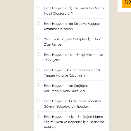
%
9
Evcil Hayvanlar İçin Güvenli Ev Ortamı
Nasıl Oluşturulur?
Evcil Hayvanlarda Stres ve Kaygıyı
Azaltmanın Yolları
Yeni Evcil Hayvan Sahipleri İçin A’dan
Z’ye Rehber
Evcil Hayvanlar İçin En İyi Vitamin ve
Takviyeler
Evcil Hayvan Bakımında Yapılan 10
Yaygın Hata ve Çözümleri
Evcil Hayvanınızın Sağlığını
Korumanın Altın Kuralları
Evcil Hayvanlarla Seyahat: Rahat ve
Güvenli Yolculuk İçin İpuçları
Evcil Hayvanınız İçin En Doğru Mama
Seçimi: Kedi ve Köpekler İçin Beslenme
Rehberi