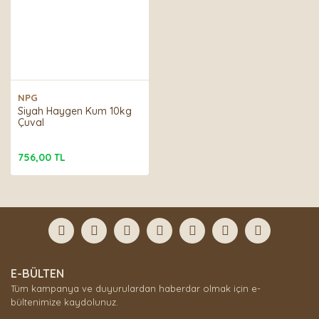
YEDEK PARÇALAR
Kemirmeler
FİLTRE
EKİPMANLARI
İlaçlar ve
Vitaminler
TUZLU SU
EKİPMANLARI
Sürüngen
NPG
Filtreleri
Siyah Haygen Kum 10kg
Çuval
Çarklar
756,00 TL
E-BÜLTEN
Tüm kampanya ve duyurulardan haberdar olmak için e-
bültenimize kaydolunuz.