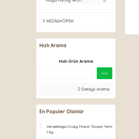
Maya Family Woff
KEDİ&KÖPEK
Hızlı Arama
Hızlı Ürün Arama
Ara
Detaylı Arama
En Populer Olanlar
Verselelaga Crispy Muesli Tavşan Yemi
1 Kg