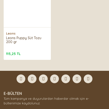
Leons
Leons Puppy Süt Tozu
200 gr
115,25 TL
E-BÜLTEN
Tüm kampanya ve duyurulardan haberdar olmak için e-
bültenimize kaydolunuz.