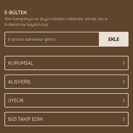
EKİPMANLARI
Kemirmeler
E-BÜLTEN
TUZLU SU
Tüm kampanya ve duyurulardan haberdar olmak için e-
EKİPMANLARI
İlaçlar ve
bültenimize kaydolunuz.
Vitaminler
EKLE
Sürüngen
Filtreleri
Çarklar
KURUMSAL
ALIŞVERİŞ
ÜYELİK
BİZİ TAKİP EDİN