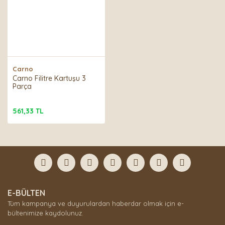
Carno
Carno Filitre Kartuşu 3
Parça
561,33 TL
E-BÜLTEN
Tüm kampanya ve duyurulardan haberdar olmak için e-
bültenimize kaydolunuz.