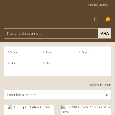
Sipariş Takibi
ARA
Safari
Sobo
Dophin
İsta
Meç
Toplam 15 ürün