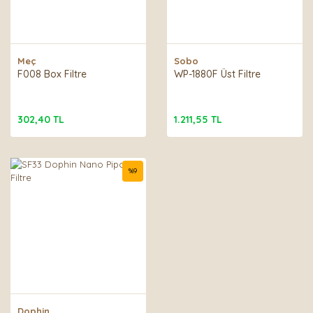
Meç
Sobo
F008 Box Filtre
WP-1880F Üst Filtre
302,40 TL
1.211,55 TL
%
9
Dophin