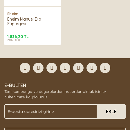
Eheim
Eheim Manuel Dip
Süpürgesi
1.836,20 TL
2.017,80 TL
E-BÜLTEN
Tüm kampanya ve duyurulardan haberdar olmak için e-
bültenimize kaydolunuz.
EKLE