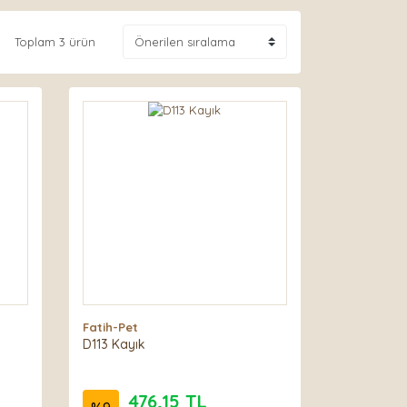
Toplam 3 ürün
Fatih-Pet
D113 Kayık
476,15 TL