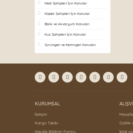
Kedi Sahipleri İçin Konular
Köpek Sahipleri İçin Konular
Balık ve Akvaryum Konuları
Kuş Sahipleri İçin Konular
Sürüngen ve Kemirgen Konuları
KURUMSAL
ALIŞV
İletişim
Mesafel
Kargo Takibi
Gizlilik
Havale Bildirim Formu
İptal ve