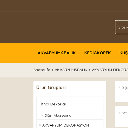
AKVARYUM&BALIK
KEDİ&KÖPEK
KUŞ
Anasayfa
AKVARYUM&BALIK
AKVARYUM DEKOR
Ürün Grupları
Diğ
İthal Dekorlar
Fati
Diğer Aksesuarlar
AKVARYUM DEKORASYON