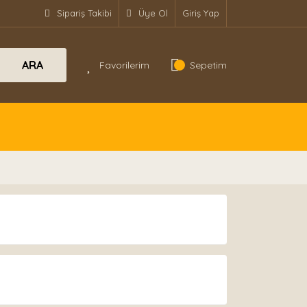
Sipariş Takibi
Üye Ol
Giriş Yap
ARA
Favorilerim
Sepetim