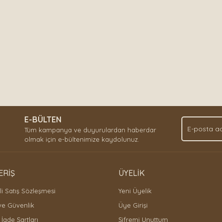
E-BÜLTEN
Tüm kampanya ve duyurulardan haberdar
olmak için e-bültenimize kaydolunuz.
ERİŞ
ÜYELİK
i Satış Sözleşmesi
Yeni Üyelik
 ve Güvenlik
Üye Girişi
 İade Şartları
Şifremi Unuttum