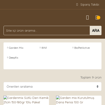
Sipariş Takibi
ARA
Garden Mix
8IN1
BioPetActive
Deepfix
Toplam 9 ürün