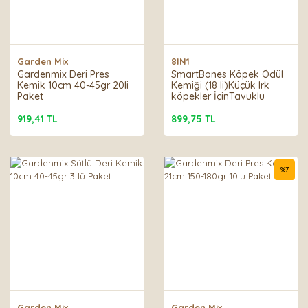
Garden Mix
8IN1
Gardenmix Deri Pres
SmartBones Köpek Ödül
Kemik 10cm 40-45gr 20li
Kemiği (18 li)Küçük Irk
Paket
köpekler İçinTavuklu
228gr
919,41 TL
899,75 TL
%
7
Garden Mix
Garden Mix