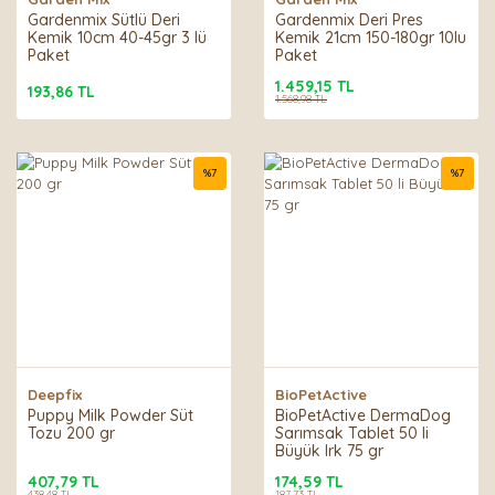
Gardenmix Sütlü Deri
Gardenmix Deri Pres
Kemik 10cm 40-45gr 3 lü
Kemik 21cm 150-180gr 10lu
Paket
Paket
1.459,15 TL
193,86 TL
1.568,98 TL
%
7
%
7
Deepfix
BioPetActive
Puppy Milk Powder Süt
BioPetActive DermaDog
Tozu 200 gr
Sarımsak Tablet 50 li
Büyük Irk 75 gr
407,79 TL
174,59 TL
438,48 TL
187,73 TL