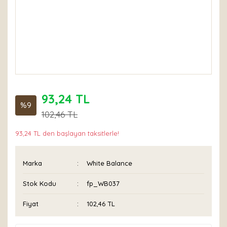
93,24 TL
%9
102,46 TL
93,24 TL den başlayan taksitlerle!
Marka
White Balance
Stok Kodu
fp_WB037
Fiyat
102,46 TL