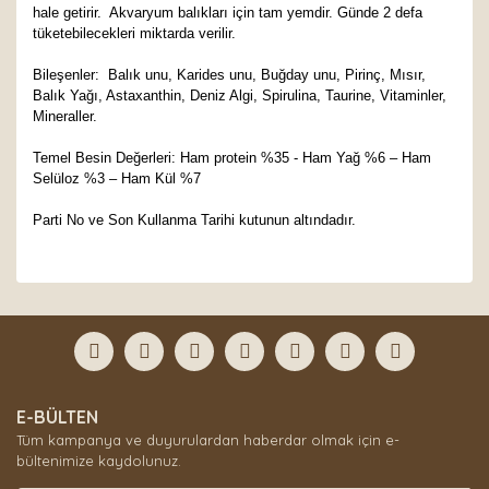
hale getirir. Akvaryum balıkları için tam yemdir. Günde 2 defa
tüketebilecekleri miktarda verilir.
Bileşenler: Balık unu, Karides unu, Buğday unu, Pirinç, Mısır,
Balık Yağı, Astaxanthin, Deniz Algi, Spirulina, Taurine, Vitaminler,
Mineraller.
Temel Besin Değerleri: Ham protein %35 - Ham Yağ %6 – Ham
Selüloz %3 – Ham Kül %7
Parti No ve Son Kullanma Tarihi kutunun altındadır.
Bu ürünün fiyat bilgisi, resim, ürün açıklamalarında ve
diğer konularda yetersiz gördüğünüz noktaları öneri
Bu ürüne ilk yorumu siz yapın!
formunu kullanarak tarafımıza iletebilirsiniz.
Görüş ve önerileriniz için teşekkür ederiz.
Yorum Yaz
Ürün resmi kalitesiz, bozuk veya görüntülenemiyor.
E-BÜLTEN
Ürün açıklamasında eksik bilgiler bulunuyor.
Tüm kampanya ve duyurulardan haberdar olmak için e-
Ürün bilgilerinde hatalar bulunuyor.
bültenimize kaydolunuz.
Ürün fiyatı diğer sitelerden daha pahalı.