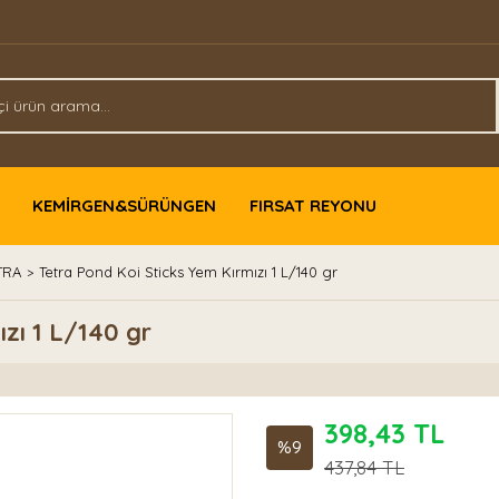
KEMİRGEN&SÜRÜNGEN
FIRSAT REYONU
TRA
Tetra Pond Koi Sticks Yem Kırmızı 1 L/140 gr
zı 1 L/140 gr
398,43 TL
%9
437,84 TL