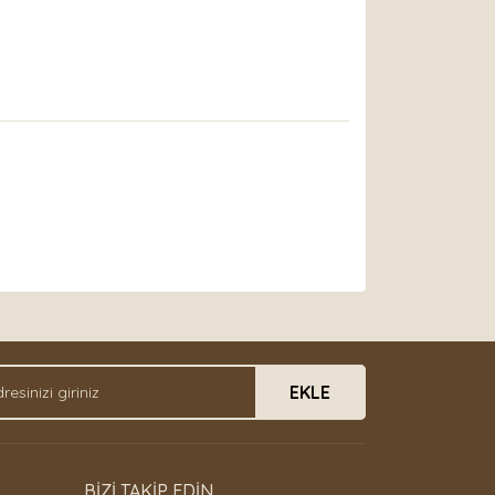
arak tarafımıza iletebilirsiniz.
EKLE
BİZİ TAKİP EDİN