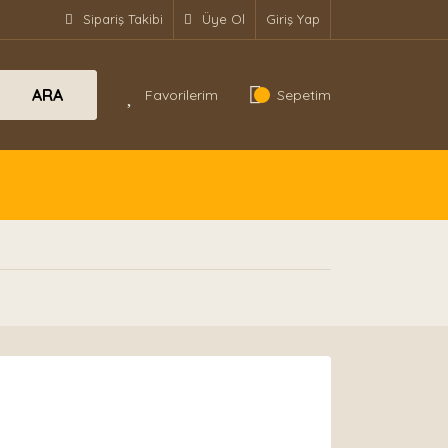
Sipariş Takibi
Üye Ol
Giriş Yap
ARA
Favorilerim
Sepetim