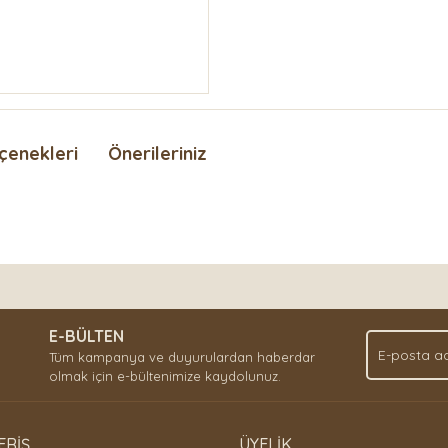
çenekleri
Önerileriniz
nda ve diğer konularda yetersiz gördüğünüz noktaları öneri formunu kullan
Bu ürüne ilk yorumu siz yapın!
.
E-BÜLTEN
Yorum Yaz
Tüm kampanya ve duyurulardan haberdar
olmak için e-bültenimize kaydolunuz.
ERİŞ
ÜYELİK