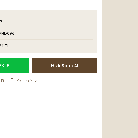
!
a
AND096
84 TL
EKLE
Hızlı Satın Al
 Et
Yorum Yaz