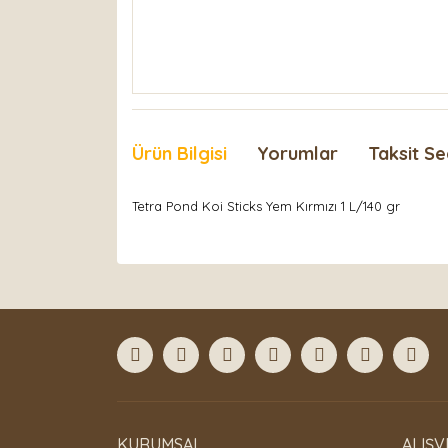
Ürün Bilgisi
Yorumlar
Taksit Se
Tetra Pond Koi Sticks Yem Kırmızı 1 L/140 gr
Bu ürünün fiyat bilgisi, resim, ürün açıklamaları
Görüş ve önerileriniz için teşekkür ederiz.
Ürün resmi kalitesiz, bozuk veya görüntülenemiyor
Ürün açıklamasında eksik bilgiler bulunuyor.
Ürün bilgilerinde hatalar bulunuyor.
Ürün fiyatı diğer sitelerden daha pahalı.
Bu ürüne benzer farklı alternatifler olmalı.
KURUMSAL
ALIŞV