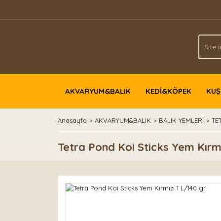
AKVARYUM&BALIK
KEDİ&KÖPEK
KUŞ
Anasayfa
AKVARYUM&BALIK
BALIK YEMLERİ
TE
Tetra Pond Koi Sticks Yem Kırmı