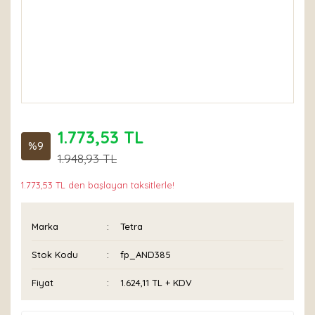
1.773,53 TL
%9
1.948,93 TL
1.773,53 TL den başlayan taksitlerle!
Marka
Tetra
Stok Kodu
fp_AND385
Fiyat
1.624,11 TL + KDV