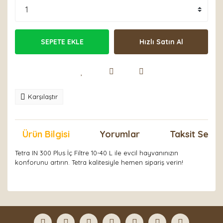
SEPETE EKLE
Hızlı Satın Al
Karşılaştır
Ürün Bilgisi
Yorumlar
Taksit Seçen
Tetra IN 300 Plus İç Filtre 10-40 L ile evcil hayvanınızın
konforunu artırın. Tetra kalitesiyle hemen sipariş verin!
Bu ürünün fiyat bilgisi, resim, ürün açıklamalarında ve
diğer konularda yetersiz gördüğünüz noktaları öneri
Bu ürüne ilk yorumu siz yapın!
formunu kullanarak tarafımıza iletebilirsiniz.
Görüş ve önerileriniz için teşekkür ederiz.