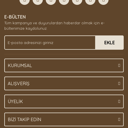
Yorum Yaz
Ürün resmi kalitesiz, bozuk veya görüntülenemiyor.
E-BÜLTEN
Ürün açıklamasında eksik bilgiler bulunuyor.
Tüm kampanya ve duyurulardan haberdar olmak için e-
Ürün bilgilerinde hatalar bulunuyor.
bültenimize kaydolunuz.
Ürün fiyatı diğer sitelerden daha pahalı.
EKLE
Bu ürüne benzer farklı alternatifler olmalı.
KURUMSAL
Gönder
ALIŞVERİŞ
ÜYELİK
BİZİ TAKİP EDİN