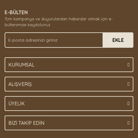
Yorum Yaz
Ürün resmi kalitesiz, bozuk veya görüntülenemiyor.
E-BÜLTEN
Ürün açıklamasında eksik bilgiler bulunuyor.
Tüm kampanya ve duyurulardan haberdar olmak için e-
Ürün bilgilerinde hatalar bulunuyor.
bültenimize kaydolunuz.
Ürün fiyatı diğer sitelerden daha pahalı.
EKLE
Bu ürüne benzer farklı alternatifler olmalı.
KURUMSAL
Gönder
ALIŞVERİŞ
ÜYELİK
BİZİ TAKİP EDİN