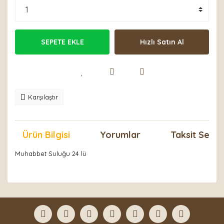
SEPETE EKLE
Hızlı Satın Al
Karşılaştır
Ürün Bilgisi
Yorumlar
Taksit Seçen
Muhabbet Suluğu 24 lü
Bu ürünün fiyat bilgisi, resim, ürün açıklamalarında ve
diğer konularda yetersiz gördüğünüz noktaları öneri
Bu ürüne ilk yorumu siz yapın!
formunu kullanarak tarafımıza iletebilirsiniz.
Görüş ve önerileriniz için teşekkür ederiz.