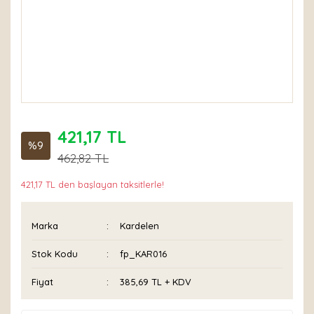
421,17 TL
%9
462,82 TL
421,17 TL den başlayan taksitlerle!
Marka
Kardelen
Stok Kodu
fp_KAR016
Fiyat
385,69 TL + KDV