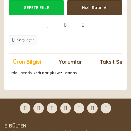
SEPETE EKLE
Hızlı Satın Al
Karşılaştır
Ürün Bilgisi
Yorumlar
Taksit Seçen
Little Friends Kedi Karışık Bez Tasması
Bu ürünün fiyat bilgisi, resim, ürün açıklamalarında ve
diğer konularda yetersiz gördüğünüz noktaları öneri
Bu ürüne ilk yorumu siz yapın!
formunu kullanarak tarafımıza iletebilirsiniz.
Görüş ve önerileriniz için teşekkür ederiz.
Yorum Yaz
Ürün resmi kalitesiz, bozuk veya görüntülenemiyor.
E-BÜLTEN
Ürün açıklamasında eksik bilgiler bulunuyor.