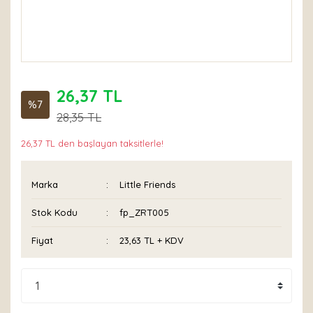
26,37 TL
%7
28,35 TL
26,37 TL den başlayan taksitlerle!
Marka
Little Friends
Stok Kodu
fp_ZRT005
Fiyat
23,63 TL + KDV