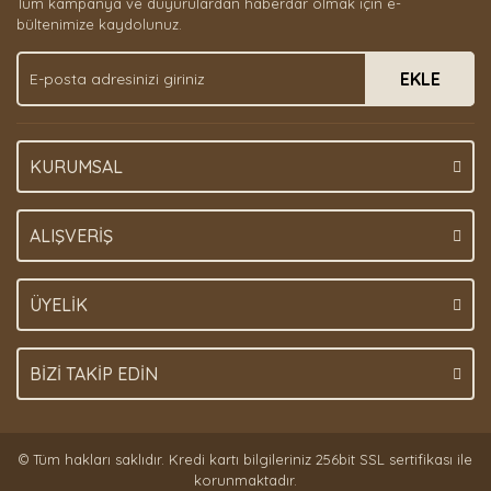
Tüm kampanya ve duyurulardan haberdar olmak için e-
Ürün bilgilerinde hatalar bulunuyor.
bültenimize kaydolunuz.
Ürün fiyatı diğer sitelerden daha pahalı.
EKLE
Bu ürüne benzer farklı alternatifler olmalı.
KURUMSAL
Gönder
ALIŞVERİŞ
ÜYELİK
BİZİ TAKİP EDİN
© Tüm hakları saklıdır. Kredi kartı bilgileriniz 256bit SSL sertifikası ile
korunmaktadır.