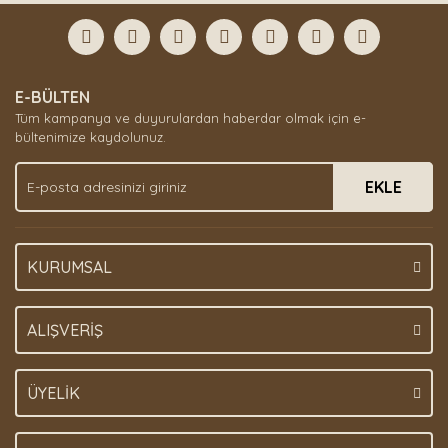
formunu kullanarak tarafımıza iletebilirsiniz.
Görüş ve önerileriniz için teşekkür ederiz.
Yorum Yaz
Ürün resmi kalitesiz, bozuk veya görüntülenemiyor.
E-BÜLTEN
Ürün açıklamasında eksik bilgiler bulunuyor.
Tüm kampanya ve duyurulardan haberdar olmak için e-
Ürün bilgilerinde hatalar bulunuyor.
bültenimize kaydolunuz.
Ürün fiyatı diğer sitelerden daha pahalı.
EKLE
Bu ürüne benzer farklı alternatifler olmalı.
KURUMSAL
Gönder
ALIŞVERİŞ
ÜYELİK