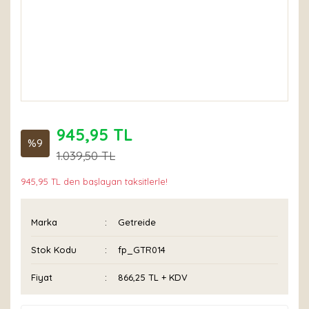
945,95 TL
%9
1.039,50 TL
945,95 TL den başlayan taksitlerle!
Marka
Getreide
Stok Kodu
fp_GTR014
Fiyat
866,25 TL + KDV