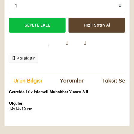
SEPETE EKLE
Hızlı Satın Al
Karşılaştır
Ürün Bilgisi
Yorumlar
Taksit Seçen
Getreide Lüx İşlemeli Muhabbet Yuvası 8 li
Ölçüler
14x14x19 cm
Bu ürünün fiyat bilgisi, resim, ürün açıklamalarında ve
diğer konularda yetersiz gördüğünüz noktaları öneri
Bu ürüne ilk yorumu siz yapın!