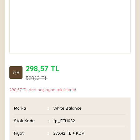
298,57 TL
%9
328,10 TL
298,57 TL den başlayan taksitlerle!
Marka
White Balance
Stok Kodu
fp_FTH082
Fiyat
273,42 TL + KDV