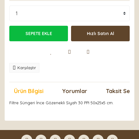
SEPETE EKLE
Hızlı Satın Al
Karşılaştır
Ürün Bilgisi
Yorumlar
Taksit Seçen
Filtre Süngeri İnce Gözenekli Siyah 30 PPI 50x25x5 cm.
Bu ürünün fiyat bilgisi, resim, ürün açıklamalarında ve
diğer konularda yetersiz gördüğünüz noktaları öneri
Bu ürüne ilk yorumu siz yapın!
formunu kullanarak tarafımıza iletebilirsiniz.
Görüş ve önerileriniz için teşekkür ederiz.