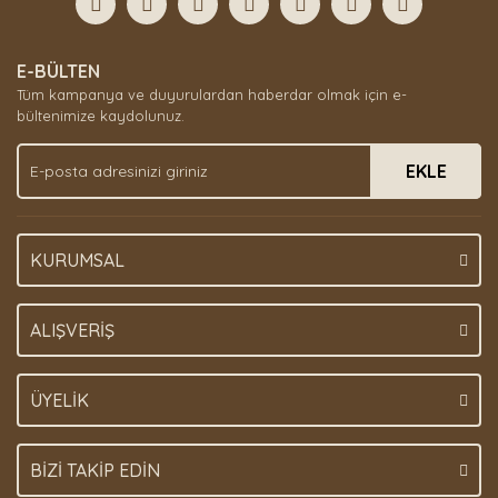
Yorum Yaz
Ürün resmi kalitesiz, bozuk veya görüntülenemiyor.
E-BÜLTEN
Ürün açıklamasında eksik bilgiler bulunuyor.
Tüm kampanya ve duyurulardan haberdar olmak için e-
Ürün bilgilerinde hatalar bulunuyor.
bültenimize kaydolunuz.
Ürün fiyatı diğer sitelerden daha pahalı.
EKLE
Bu ürüne benzer farklı alternatifler olmalı.
KURUMSAL
Gönder
ALIŞVERİŞ
ÜYELİK
BİZİ TAKİP EDİN