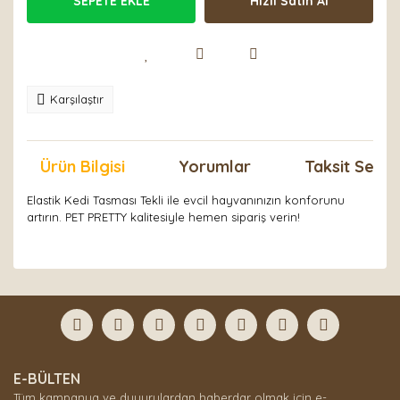
SEPETE EKLE
Hızlı Satın Al
Karşılaştır
Ürün Bilgisi
Yorumlar
Taksit Seçen
Elastik Kedi Tasması Tekli ile evcil hayvanınızın konforunu
artırın. PET PRETTY kalitesiyle hemen sipariş verin!
Bu ürünün fiyat bilgisi, resim, ürün açıklamalarında ve
diğer konularda yetersiz gördüğünüz noktaları öneri
Bu ürüne ilk yorumu siz yapın!
formunu kullanarak tarafımıza iletebilirsiniz.
Görüş ve önerileriniz için teşekkür ederiz.
Yorum Yaz
Ürün resmi kalitesiz, bozuk veya görüntülenemiyor.
E-BÜLTEN
Ürün açıklamasında eksik bilgiler bulunuyor.
Tüm kampanya ve duyurulardan haberdar olmak için e-