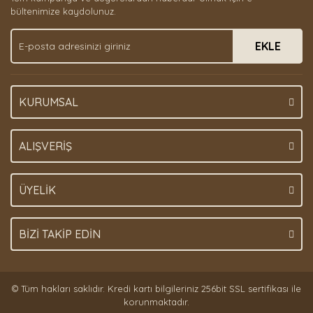
Ürün bilgilerinde hatalar bulunuyor.
bültenimize kaydolunuz.
Ürün fiyatı diğer sitelerden daha pahalı.
EKLE
Bu ürüne benzer farklı alternatifler olmalı.
KURUMSAL
Gönder
ALIŞVERİŞ
ÜYELİK
BİZİ TAKİP EDİN
© Tüm hakları saklıdır. Kredi kartı bilgileriniz 256bit SSL sertifikası ile
korunmaktadır.