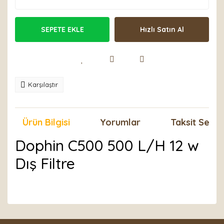
SEPETE EKLE
Hızlı Satın Al
Karşılaştır
Ürün Bilgisi
Yorumlar
Taksit Seçen
Dophin C500 500 L/H 12 w
Dış Filtre
Bu ürünün fiyat bilgisi, resim, ürün açıklamalarında ve
diğer konularda yetersiz gördüğünüz noktaları öneri
Bu ürüne ilk yorumu siz yapın!
formunu kullanarak tarafımıza iletebilirsiniz.