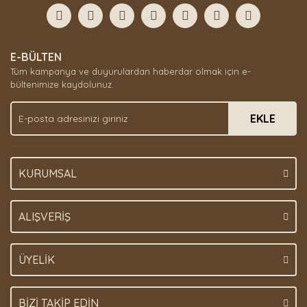
Görüş ve önerileriniz için teşekkür ederiz.
Yorum Yaz
Ürün resmi kalitesiz, bozuk veya görüntülenemiyor.
E-BÜLTEN
Ürün açıklamasında eksik bilgiler bulunuyor.
Tüm kampanya ve duyurulardan haberdar olmak için e-
Ürün bilgilerinde hatalar bulunuyor.
bültenimize kaydolunuz.
Ürün fiyatı diğer sitelerden daha pahalı.
EKLE
Bu ürüne benzer farklı alternatifler olmalı.
KURUMSAL
Gönder
ALIŞVERİŞ
ÜYELİK
BİZİ TAKİP EDİN