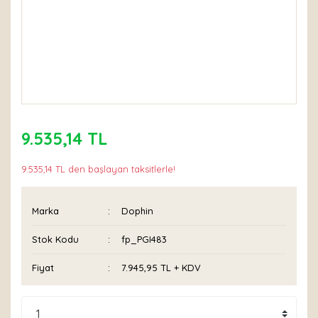
9.535,14 TL
9.535,14 TL den başlayan taksitlerle!
Marka
Dophin
Stok Kodu
fp_PGI483
Fiyat
7.945,95 TL + KDV