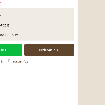
e!
o
APC012
,00 TL + KDV
EKLE
Hızlı Satın Al
 Et
Yorum Yaz