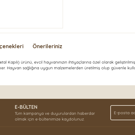
çenekleri
Önerileriniz
pılı) ürünü, evcil hayvanınızın ihtiyaçlarına özel olarak geliştirilmiş k
ker. Hayvan sağlığına uygun malzemelerden üretilmiş olup güvenle kullanı
nda ve diğer konularda yetersiz gördüğünüz noktaları öneri formunu kullan
Bu ürüne ilk yorumu siz yapın!
.
E-BÜLTEN
Yorum Yaz
Tüm kampanya ve duyurulardan haberdar
olmak için e-bültenimize kaydolunuz.