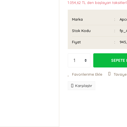
1.054,62 TL den başlayan taksitlerl
Marka
Apc
Stok Kodu
fp_
Fiyat
945
SEPETE 
Tavsiye
Karşılaştır