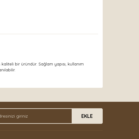
aliteli bir üründür. Sağlam yapısı, kullanım
labilir.
arak tarafımıza iletebilirsiniz.
EKLE