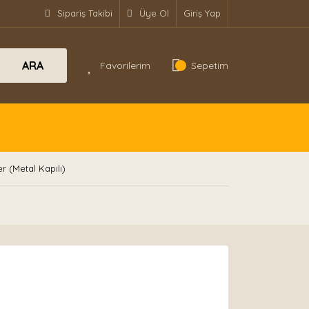
Sipariş Takibi
Üye Ol
Giriş Yap
ARA
Favorilerim
Sepetim
 (Metal Kapılı)