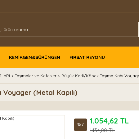
KEMİRGEN&SÜRÜNGEN
FIRSAT REYONU
RLARI
Taşımalar ve Kafesler
Büyük Kedi/Köpek Taşıma Kabı Voyager
Voyager (Metal Kapılı)
1.054,62 TL
%7
1.134,00 TL