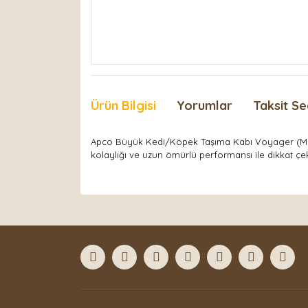
Ürün Bilgisi
Yorumlar
Taksit Se
Apco Büyük Kedi/Köpek Taşıma Kabı Voyager (Metal Ka
kolaylığı ve uzun ömürlü performansı ile dikkat çe
Bu ürünün fiyat bilgisi, resim, ürün açıklamaları
Görüş ve önerileriniz için teşekkür ederiz.
Ürün resmi kalitesiz, bozuk veya görüntülenemiyor
Ürün açıklamasında eksik bilgiler bulunuyor.
Ürün bilgilerinde hatalar bulunuyor.
Ürün fiyatı diğer sitelerden daha pahalı.