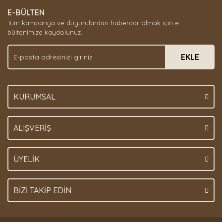
Ürün resmi kalitesiz, bozuk veya görüntülenemiyor.
E-BÜLTEN
Ürün açıklamasında eksik bilgiler bulunuyor.
Tüm kampanya ve duyurulardan haberdar olmak için e-
Ürün bilgilerinde hatalar bulunuyor.
bültenimize kaydolunuz.
Ürün fiyatı diğer sitelerden daha pahalı.
EKLE
Bu ürüne benzer farklı alternatifler olmalı.
KURUMSAL
Gönder
ALIŞVERİŞ
ÜYELİK
BİZİ TAKİP EDİN