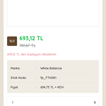
693,12 TL
%9
761,67 TL
693,12 TL den başlayan taksitlerle!
Marka
White Balance
Stok Kodu
fp_FTH081
Fiyat
634,73 TL + KDV