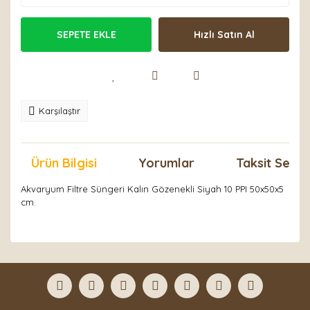
SEPETE EKLE
Hızlı Satın Al
Karşılaştır
Ürün Bilgisi
Yorumlar
Taksit Seçen
Akvaryum Filtre Süngeri Kalın Gözenekli Siyah 10 PPI 50x50x5
cm.
Bu ürünün fiyat bilgisi, resim, ürün açıklamalarında ve
diğer konularda yetersiz gördüğünüz noktaları öneri
Bu ürüne ilk yorumu siz yapın!
formunu kullanarak tarafımıza iletebilirsiniz.
Görüş ve önerileriniz için teşekkür ederiz.
Yorum Yaz